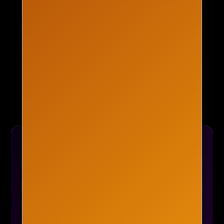
🪙 코인거래소 추천 2탄
🎁 유빗 — 웰컴 보너스
→
🪂 요비트 — 매일 무료 코인
→
⚡ Zoomex — 수수료 할인 + 증정금
→