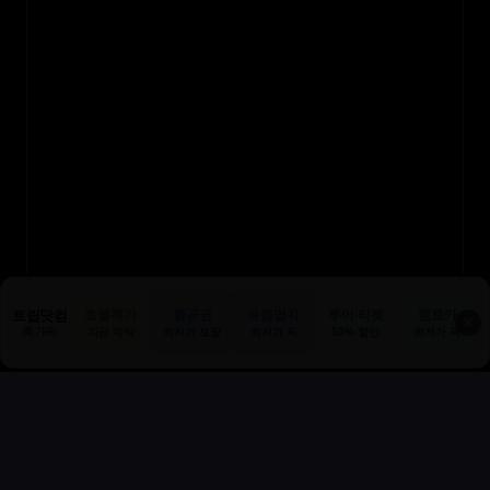
트립닷컴
호텔특가
항공권
유럽열차
투어·티켓
렌트카
✕
특가픽
지금 예약
최저가 보장
최저가 픽
50% 할인
최저가 픽