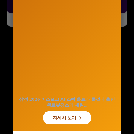
🥧 파이코인 — 무료 채굴 코드 dpfflwk
→
오늘 하루 닫기
닫기
솔리드 전동 충전식 압축분무기 세차폼건 자동 농
약 무선 충전 2L S…
삼성 2026 비스포크 AI 스팀 울트라 물걸레 올인
45,900원
원로봇청소기 새틴…
29,800원
35%
자세히 보기 →
자세히 보기 →