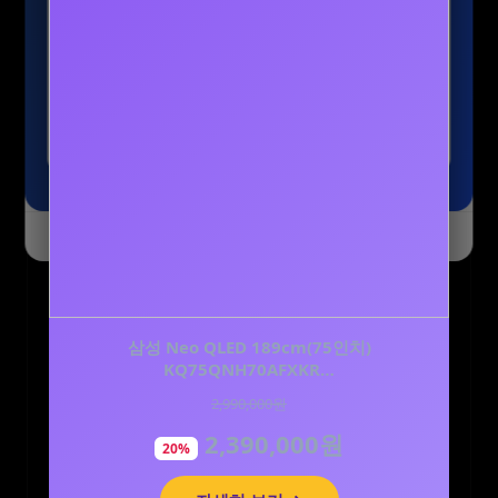
🎁
방금 4만원 적립 완료했어요!
테무 제휴 이벤트인데 가입만 해도 바로 들어오네
요. 결제 필요 없어서 부담 없이 챙기기 좋습니다.
쇼핑하실 때 보태 쓰세요! 👇
내 적립금 확인하기 (무료)
오늘 하루 닫기
닫기
펫러닝 국내산 고단백 강아지간식 강아지닭가슴
삼성 Neo QLED 189cm(75인치)
살 대용량 개별포장 닭안심…
KQ75QNH70AFXKR…
2,990,000원
35,300원
2,390,000원
30,000원
20%
15%