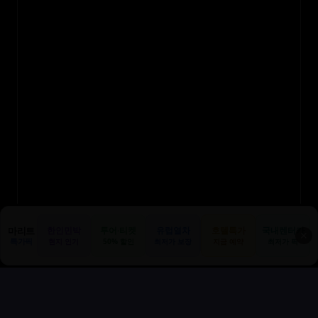
마리트
한인민박
투어·티켓
유럽열차
호텔특가
국내렌터카
✕
특가픽
현지 인기
50% 할인
최저가 보장
지금 예약
최저가 픽