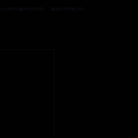
서스테이너블커머스(ESG)
필코노미(취향소비)