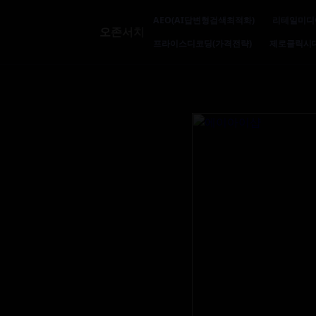
AEO(AI답변형검색최적화)
리테일미디
오존서치
프라이스디코딩(가격전략)
제로클릭시