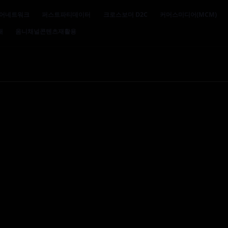
어네트워크
퍼스트파티데이터
크로스보더 D2C
커머스미디어(MCM)
대
옴니채널콘텐츠재활용