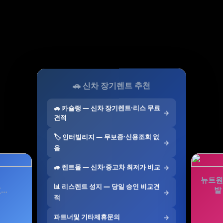
🚗 신차 장기렌트 추천
🚗 카슐랭 — 신차 장기렌트·리스 무료
→
견적
🏷️ 인터빌리지 — 무보증·신용조회 없
→
음
🚙 렌트몰 — 신차·중고차 최저가 비교
→
뉴트원
📊 리스렌트 성지 — 당일 승인 비교견
(…
발
→
적
파트너및 기타제휴문의
→