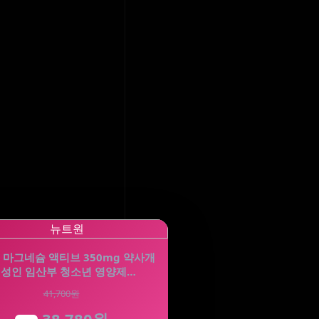
 마그네슘 액티브 350mg 약사개
 성인 임산부 청소년 영양제…
41,700원
38,780원