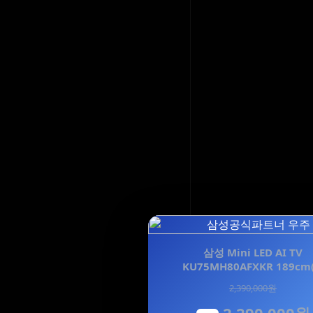
삼성 Mini LED AI TV
KU75MH80AFXKR 189cm
2,390,000원
2,290,000원