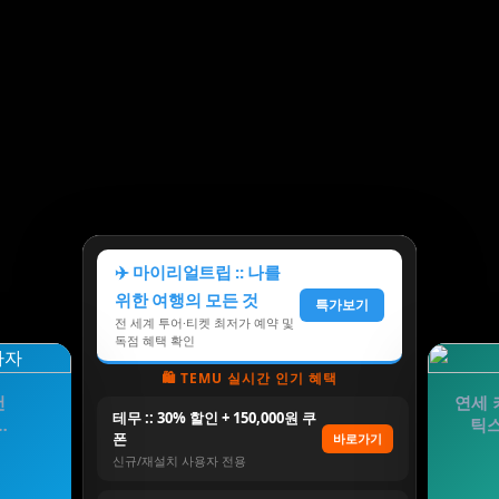
✈️ 마이리얼트립 :: 나를
위한 여행의 모든 것
특가보기
전 세계 투어·티켓 최저가 예약 및
독점 혜택 확인
🛍️ TEMU 실시간 인기 혜택
컨
연세 
테무 :: 30% 할인 + 150,000원 쿠
…
틱스
폰
바로가기
신규/재설치 사용자 전용