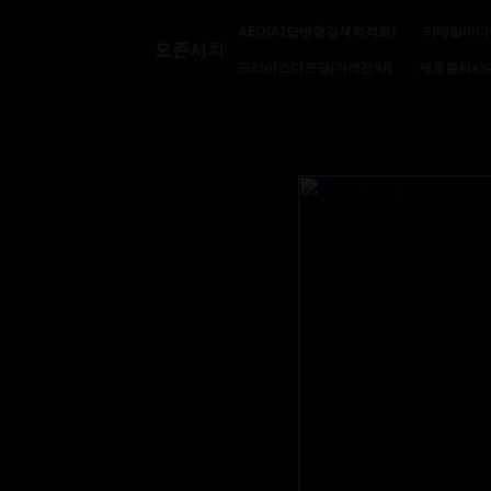
AEO(AI답변형검색최적화)
리테일미디
오존서치
프라이스디코딩(가격전략)
제로클릭시