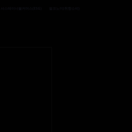
서스테이너블커머스(ESG)
필코노미(취향소비)