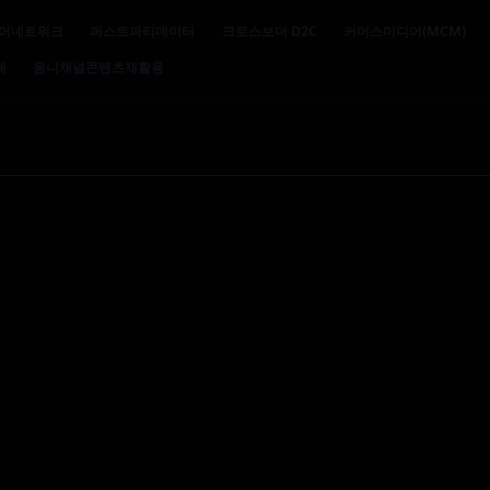
어네트워크
퍼스트파티데이터
크로스보더 D2C
커머스미디어(MCM)
대
옴니채널콘텐츠재활용