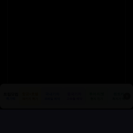
트립닷컴
항공+호텔
국내기차
중국기차
투어·티켓
렌트카
✕
특가픽
패키지 특가
코레일 예약
고속철 예약
현지 인기
최저가 픽