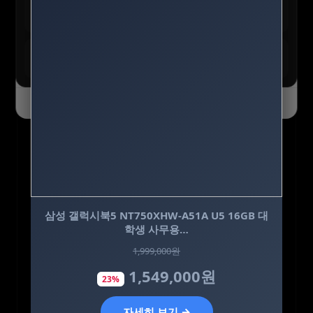
테무 :: 초특가 특별 세일
구경하기
최대 90% 할인 진행 중
테무 :: SAVE BIG 모든 혜택
모두받기
전 사용자 쿠폰 번들
오늘 하루 닫기
닫기
삼성 갤럭시북5 NT750XHW-A51A U5 16GB 대
[3+1] 동국제약 마이핏 V 활성엽산 임신준비 임
산부영양 30정, 4개
학생 사무용…
1,999,000원
100,000원
1,549,000원
31,900원
23%
68%
자세히 보기 →
자세히 보기 →