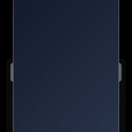
✈️ kkday :: 나를 위한 여행의 모든 것
특가보기
전 세계 투어·티켓 최저가 예약 및 독점 혜택 확인
🛍️ TEMU 실시간 인기 혜택
테무 :: 30% 할인 + 150,000원 쿠폰
바로가기
신규/재설치 사용자 전용
테무 :: 인기 선물 0원 이벤트
신청하기
앱 사용자 한정 혜택