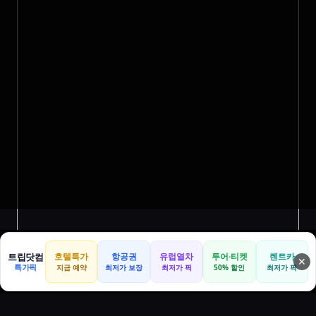
트립닷컴
호텔특가
항공권
유럽열차
투어·티켓
렌트카
✕
특가픽
지금 예약
최저가 보장
최저가 픽
50% 할인
최저가 픽