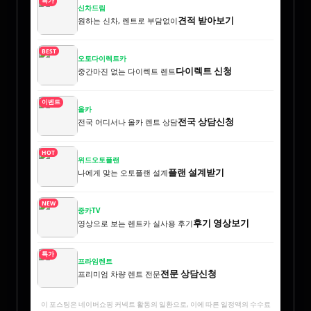
특가
신차드림
견적 받아보기
원하는 신차, 렌트로 부담없이
BEST
오토다이렉트카
다이렉트 신청
중간마진 없는 다이렉트 렌트
이벤트
올카
전국 상담신청
전국 어디서나 올카 렌트 상담
HOT
위드오토플랜
플랜 설계받기
나에게 맞는 오토플랜 설계
NEW
중카TV
후기 영상보기
영상으로 보는 렌트카 실사용 후기
특가
프라임렌트
전문 상담신청
프리미엄 차량 렌트 전문
이 포스팅은 네이버쇼핑 커넥트 활동의 일환으로, 이에 따른 일정액의 수수료