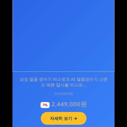
치과 입점 / 큐시락토 구강탄탄 구강루틴 유산균
삼성 얼음 정수기 비스포크 AI 얼음정수기 스탠
드 예쁜 일시불 비스코…
튼튼 효과 120정,…
2,624,000원
80,000원
2,449,000원
54,000원
7%
33%
자세히 보기 →
자세히 보기 →