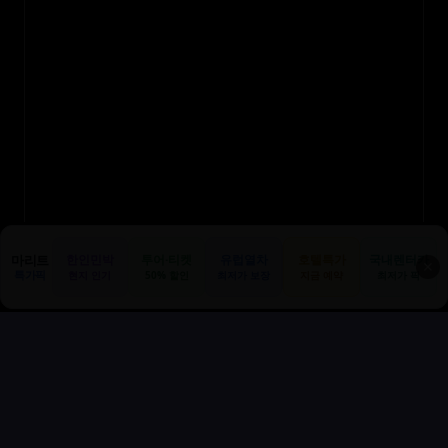
마리트
한인민박
투어·티켓
유럽열차
호텔특가
국내렌터카
✕
특가픽
현지 인기
50% 할인
최저가 보장
지금 예약
최저가 픽