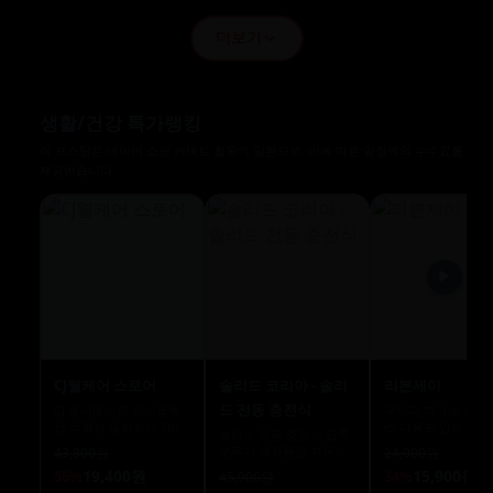
더보기
생활/건강 특가랭킹
이 포스팅은 네이버 쇼핑 커넥트 활동의 일환으로, 이에 따른 일정액의 수수료를
제공받습니다.
▶
CJ웰케어 스토어
솔리드 코리아 - 솔리
리본제이
드 전동 충전식
CJ 멜라메이트 트리플액
무디타 마그넷 스테
션 식물성 멜라토닌 2mg
스 다용도 만능 멀티
솔리드 전동 충전식 압축
30정, 2개
슬라이서 세트
분무기 세차폼건 자동 농
43,800원
24,000원
약 무선 충전 2L SOL-
19,400원
15,900원
56%
34%
45,900원
EP15