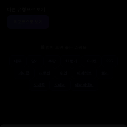
다른 유형으로 보기
리포트으로 보기
🛍️ 함께 보면 좋은 쇼핑몰
테무
알리
쿠팡
11번가
G마켓
SSG
아마존
라쿠텐
쉬인
아이허브
컬리
도매꾹
도매매
에어비앤비