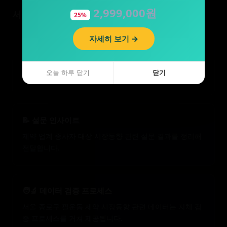
2,999,000원
33,650원
서울 제약 — 시장동향 핵심 인사이트
25%
19%
자세히 보기 →
자세히 보기 →
📐 규모별 전략 가이드
서울 종로구 필운동 제약 파트너사 규모에 맞춘 시장동향
오늘 하루 닫기
오늘 하루 닫기
닫기
닫기
대응 전략을 세분화해 안내합니다.
📝 설문 인사이트
제약 업계 종사자 대상 시장동향 관련 설문 결과를 정리해
전달합니다.
🧑‍🔬 데이터 검증 프로세스
서울 종로구 필운동 제약 시장동향 관련 데이터는 자체 검
증 프로세스를 거쳐 제공됩니다.