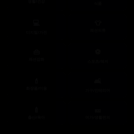
생활/건강
식품
💻
👕
패션의류
디지털/가전
👜
⚽
패션잡화
스포츠/레저
💄
🛋️
화장품/미용
가구/인테리어
🍼
🎫
출산/육아
여가/생활편의