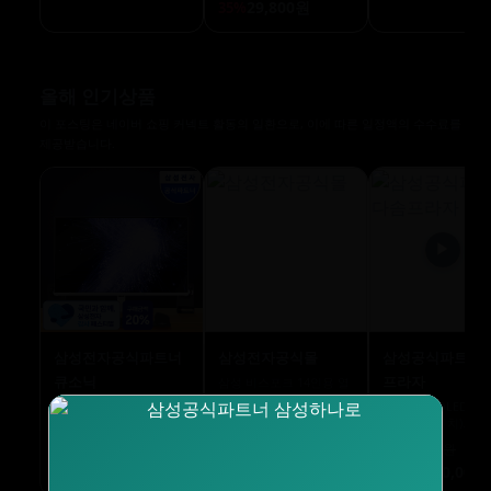
29,800원
35%
올해 인기상품
이 포스팅은 네이버 쇼핑 커넥트 활동의 일환으로, 이에 따른 일정액의 수수료를
제공받습니다.
▶
삼성전자공식파트너
삼성전자공식몰
삼성공식파트너 
큐소닉
프라자
삼성 비스포크 14인용 열
풍 AI 히든 식기세척기
삼성전자 32인치 S7 UHD
삼성 Neo QLED
DW80F75L1U01
모니터 화이트 S32D701
189cm(75인치)
1,590,000원
LS32D701EAKXKR
KQ75QNH70AFXKR 
1,469,000원
8%
450,000원
2,990,000원
TV
359,000원
2,390,000
20%
20%