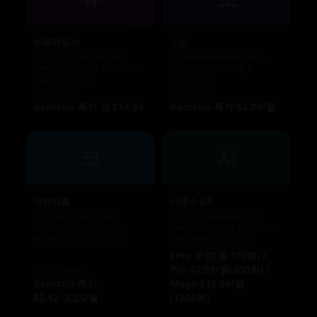
뉴욕타임스
노션
뉴욕타임스(The New York
노션(Notion) Notion Plus –
Times) NYT 디지털 구독 – 뉴스·
문서·프로젝트·위키 통합
게임·요리·오디오
워크스페이스
공식 연 $178
공식 $10/월
GamsGo 특가 연 $14.99
GamsGo 특가 $3.09/월
크
시
크런치롤
시댄스 2.0
크런치롤(Crunchyroll)
시댄스 2.0(Seedance 2.0)
Crunchyroll Mega Fan –
Seedance 2.0 무료 체험(Rita) –
애니메이션 전문 스트리밍
ByteDance 공식 AI 영상
Free 무료(월 100회) /
Pro $7.99/월(200회) /
공식 $13.99/월
GamsGo 특가
Mega $12.99/월
$3.12~3.25/월
(1200회)