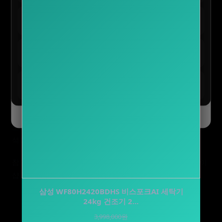
· 다른 유형
테무 :: 인기 선물 0원 이벤트
신청하기
앱 사용자 한정 혜택
테무 :: 초특가 특별 세일
구경하기
최대 90% 할인 진행 중
테무 :: SAVE BIG 모든 혜택
모두받기
전 사용자 쿠폰 번들
서울 제약 시장동향 개요
제약 업계 파트너사라면 시장동향 변화에 주목해야 합니다.
오늘 하루 닫기
닫기
오존서치가 서울 종로구 필운동 지역 데이터를 기반으로 분
석했습니다.
참고로 제약 업계와 관련된
생활/건강
상품 정보는 에이아이
샵 카테고리 페이지에서 함께 확인 가능합니다.
두부혁명 먼지없는 고양이 두부모래 슬림입자
삼성 WF80H2420BDHS 비스포크AI 세탁기
24kg 건조기 2…
2.5kg x 5개입
3,998,000원
41,500원