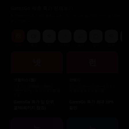
GamsGo 제휴 특가 전체보기
본 콘텐츠는 제휴 마케팅 활동의 일환으로, 이에 따른 일정액의 수수료를 제공받
을 수 있습니다.
전체
영상
AI
디자인
음악
업무
교육
유
넷
런
넷플릭스 (웹)
런웨이
넷플릭스 (웹)(Netflix (Web))
런웨이(Runway) Runway Pro –
Netflix Daily – 일 단위 결제형 웹
AI 영상 생성·편집 올인원
전용
GamsGo 특가 일 단위
GamsGo 특가 최대 20%
결제(페이지 참조)
할인
뉴
노