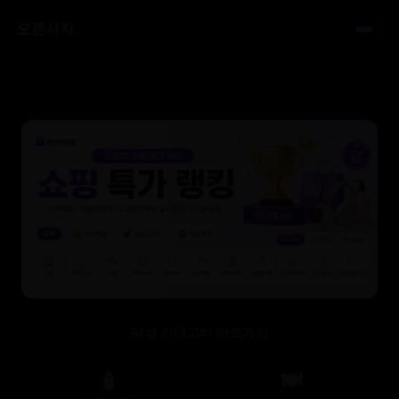
오존서치
AI샵 카테고리 바로가기
🧴
🍽️