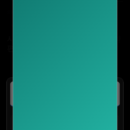
오존서치
/ 제약 / 서울 종로구 필운동 / 시장동향
뉴스
시장동향 실무가이드 — 서울 제약
편
01. 개요
02. 핵심 인사이트
03. 자주 묻는 질문
✈️ 마이리얼트립 :: 나를 위한 여행의 모든
04. 이 지역 세부 리포트
특가보기
것
전 세계 투어·티켓 최저가 예약 및 독점 혜택 확인
05. 관련 리포트
🛍️ TEMU 실시간 인기 혜택
· 다른 지역
· 다른 토픽
테무 :: 30% 할인 + 150,000원 쿠폰
바로가기
신규/재설치 사용자 전용
· 다른 업종