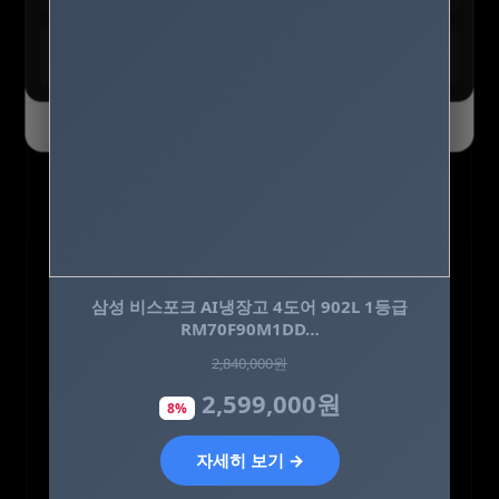
테무 :: SAVE BIG 모든 혜택
모두받기
전 사용자 쿠폰 번들
오늘 하루 닫기
닫기
네이처메이드 칼슘 마그네슘 아연 비타민D 180
삼성 비스포크 AI냉장고 4도어 902L 1등급
RM70F90M1DD…
정, 1개
2,840,000원
25,000원
2,599,000원
20,800원
8%
17%
자세히 보기 →
자세히 보기 →