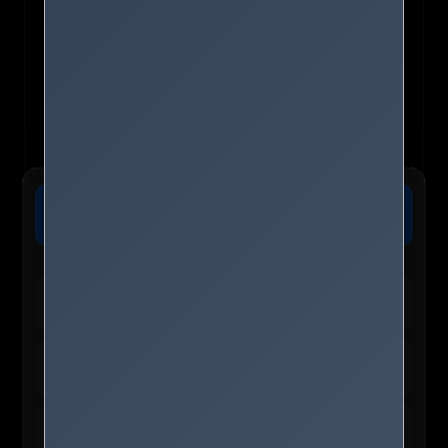
🏨 트립닷컴 :: 전 세계 호텔 최저가 보장
가격확인
오늘 마감 임박! 단독 8% 추가 할인 혜택 적용 가능
🛍️ TEMU 실시간 인기 혜택
테무 :: 30% 할인 + 150,000원 쿠폰
바로가기
신규/재설치 사용자 전용
테무 :: 인기 선물 0원 이벤트
신청하기
앱 사용자 한정 혜택
테무 :: 초특가 특별 세일
구경하기
최대 90% 할인 진행 중