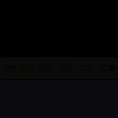
트립닷컴
항공+호텔
국내기차
중국기차
투어·티켓
렌트카
✕
특가픽
패키지 특가
코레일 예약
고속철 예약
현지 인기
최저가 픽