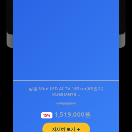
테무 :: 초특가 특별 세일
구경하기
최대 90% 할인 진행 중
테무 :: SAVE BIG 모든 혜택
모두받기
전 사용자 쿠폰 번들
오늘 하루 닫기
닫기
CJ 바이오코어 피부면역 유산균 캡슐형 100억 보
삼성 Mini LED AI TV 163cm(65인치)
장 화사 유산균 3…
KU65MH75…
1,790,000원
130,500원
1,519,000원
58,900원
15%
55%
자세히 보기 →
자세히 보기 →