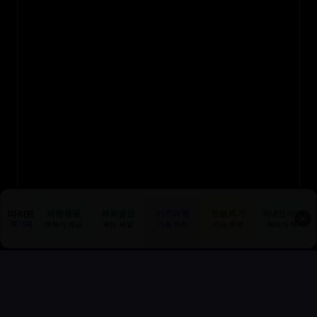
마리트
여행용품
해외골프
키즈여행
호텔특가
국내렌터카
✕
특가픽
혜택가 제공
폭탄 세일
가족 추천
지금 예약
최저가 픽