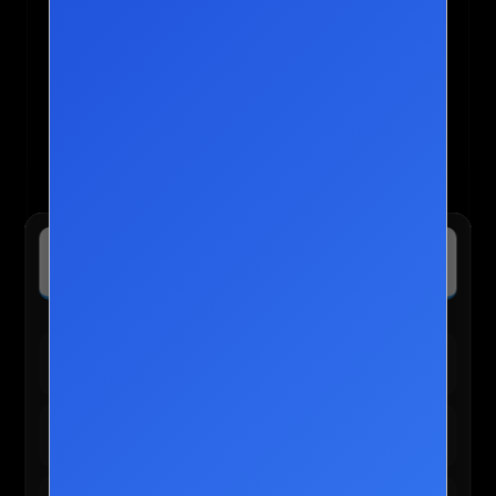
✈️ kkday :: 나를 위한 여행의 모든 것
특가보기
전 세계 투어·티켓 최저가 예약 및 독점 혜택 확인
🛍️ TEMU 실시간 인기 혜택
테무 :: 30% 할인 + 150,000원 쿠폰
바로가기
신규/재설치 사용자 전용
테무 :: 인기 선물 0원 이벤트
신청하기
앱 사용자 한정 혜택