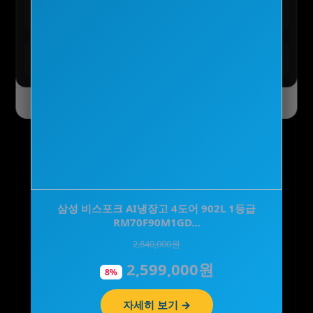
테무 :: 초특가 특별 세일
구경하기
최대 90% 할인 진행 중
테무 :: SAVE BIG 모든 혜택
모두받기
전 사용자 쿠폰 번들
오늘 하루 닫기
닫기
CJ 바이오코어 피부면역 유산균 캡슐형 100억 보
삼성 비스포크 AI냉장고 4도어 902L 1등급
RM70F90M1GD…
장 화사 유산균 3…
2,840,000원
55,800원
2,599,000원
30,800원
8%
45%
자세히 보기 →
자세히 보기 →