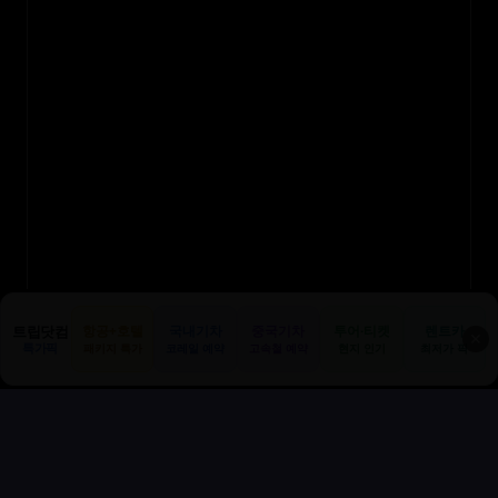
트립닷컴
항공+호텔
국내기차
중국기차
투어·티켓
렌트카
✕
특가픽
패키지 특가
코레일 예약
고속철 예약
현지 인기
최저가 픽