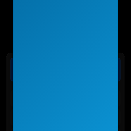
🏨 익스피디아 :: 전 세계 호텔 최저가 보
장
가격확인
오늘 마감 임박! 단독 8% 추가 할인 혜택 적용 가능
🛍️ TEMU 실시간 인기 혜택
테무 :: 30% 할인 + 150,000원 쿠폰
바로가기
신규/재설치 사용자 전용
테무 :: 인기 선물 0원 이벤트
신청하기
앱 사용자 한정 혜택