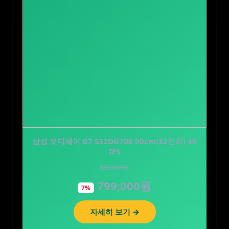
삼성 오디세이 G7 S32DG700 80cm(32인치) 4K
[네이버단독] 락피도 프로바이오틱스 키즈 면역
플러스 유산균 아연 비타…
IPS
859,000원
40,000원
799,000원
15,900원
7%
60%
자세히 보기 →
자세히 보기 →