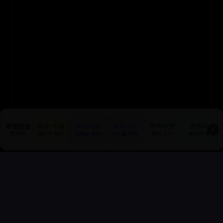
트립닷컴
항공+호텔
국내기차
중국기차
투어·티켓
렌트카
✕
특가픽
패키지 특가
코레일 예약
고속철 예약
현지 인기
최저가 픽