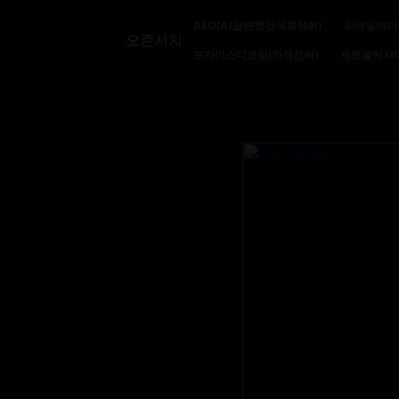
AEO(AI답변형검색최적화)
리테일미디
오존서치
프라이스디코딩(가격전략)
제로클릭시