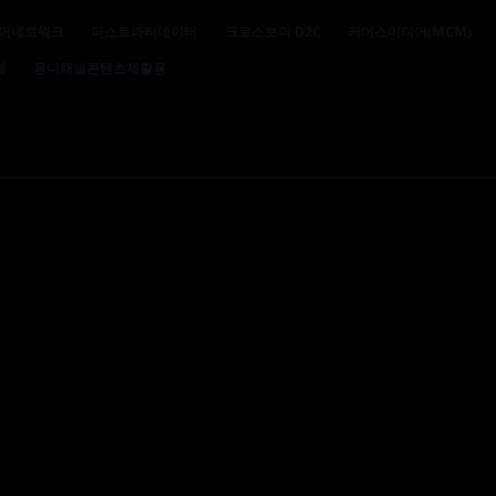
어네트워크
퍼스트파티데이터
크로스보더 D2C
커머스미디어(MCM)
대
옴니채널콘텐츠재활용