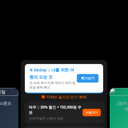
✈️ kkday :: 나를 위한 여
행의 모든 것
특가보기
전 세계 투어·티켓 최저가 예약 및
독점 혜택 확인
🛍️ TEMU 실시간 인기 혜택
AI콤보
[썸머
테무 :: 30% 할인 + 150,000원 쿠
계
폰
바로가기
신규/재설치 사용자 전용