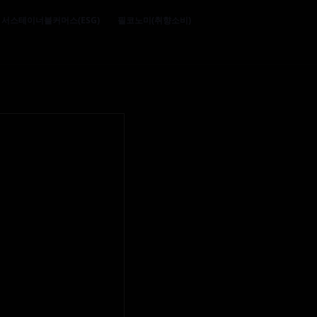
서스테이너블커머스(ESG)
필코노미(취향소비)