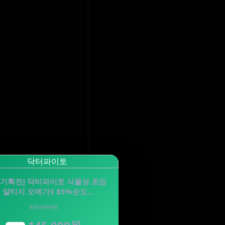
 기획전] 닥터파이토 식물성 초임
 알티지 오메가3 85%순도…
320,000원
145,000원