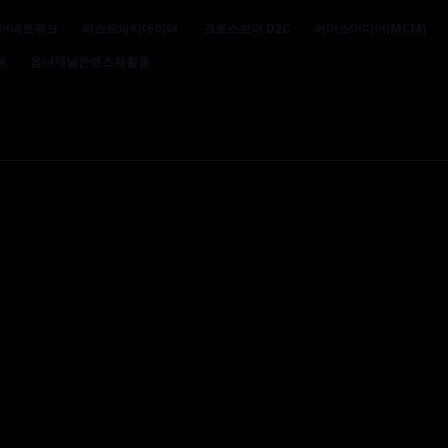
어네트워크
퍼스트파티데이터
크로스보더 D2C
커머스미디어(MCM)
대
옴니채널콘텐츠재활용