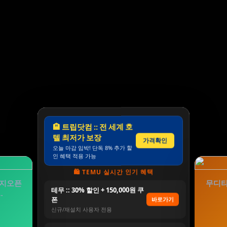
🏨 트립닷컴 :: 전 세계 호
텔 최저가 보장
가격확인
오늘 마감 임박! 단독 8% 추가 할
인 혜택 적용 가능
🛍️ TEMU 실시간 인기 혜택
이지오픈
무디타
테무 :: 30% 할인 + 150,000원 쿠
…
폰
바로가기
신규/재설치 사용자 전용