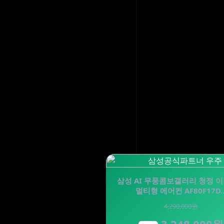
삼성 AI 무풍콤보갤러리 청정 
멀티형 에어컨 AF80F17D
4,290,000원
3,248,000원