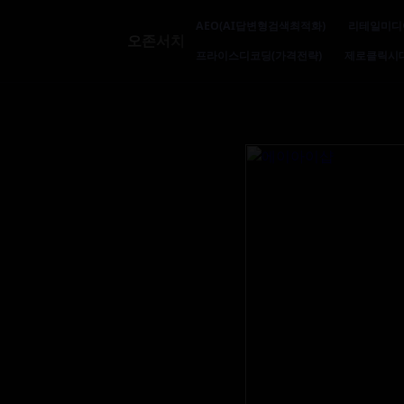
AEO(AI답변형검색최적화)
리테일미디
오존서치
프라이스디코딩(가격전략)
제로클릭시