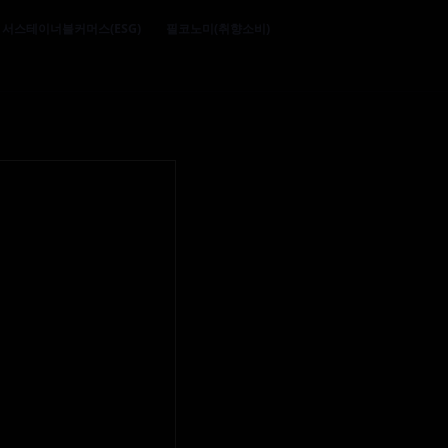
서스테이너블커머스(ESG)
필코노미(취향소비)