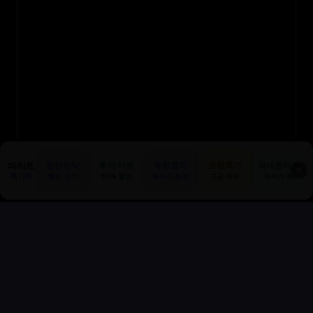
마리트
한인민박
투어·티켓
유럽열차
호텔특가
국내렌터카
✕
특가픽
현지 인기
50% 할인
최저가 보장
지금 예약
최저가 픽