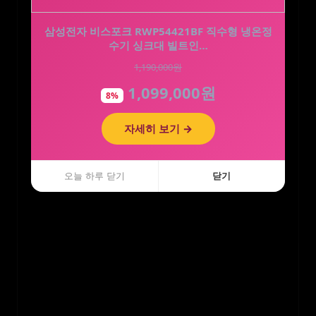
CJ 멜라메이트 트리플액션 식물성 멜라토닌 2mg
삼성전자 비스포크 RWP54421BF 직수형 냉온정
수기 싱크대 빌트인…
30정, 3개
1,190,000원
65,700원
1,099,000원
28,900원
8%
56%
자세히 보기 →
자세히 보기 →
오늘 하루 닫기
오늘 하루 닫기
닫기
닫기