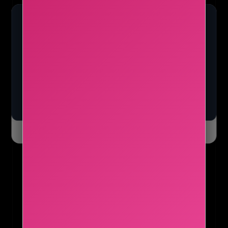
💻
인프런 — 개발·AI·데이터 강의 1위
입문부터 실전까지, 프로그래밍·마케팅·디자인 한 곳에서
강의 둘러보기 →
오늘 하루 닫기
닫기