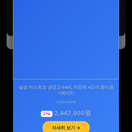
테무 :: 초특가 특별 세일
구경하기
최대 90% 할인 진행 중
테무 :: SAVE BIG 모든 혜택
모두받기
전 사용자 쿠폰 번들
오늘 하루 닫기
닫기
삼성 비스포크 냉장고 640L 키친핏 4도어 화이트
[슈퍼적립/6개월분] 비타민마을 소연골 콘드로이
친 MBP 1200 맥…
+베이지
3,090,000원
120,000원
2,447,000원
36,900원
21%
69%
자세히 보기 →
자세히 보기 →