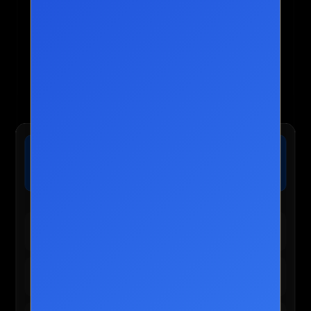
🏨 익스피디아 :: 전 세계 호텔 최저가 보
장
가격확인
오늘 마감 임박! 단독 8% 추가 할인 혜택 적용 가능
🛍️ TEMU 실시간 인기 혜택
테무 :: 30% 할인 + 150,000원 쿠폰
바로가기
신규/재설치 사용자 전용
테무 :: 인기 선물 0원 이벤트
신청하기
앱 사용자 한정 혜택