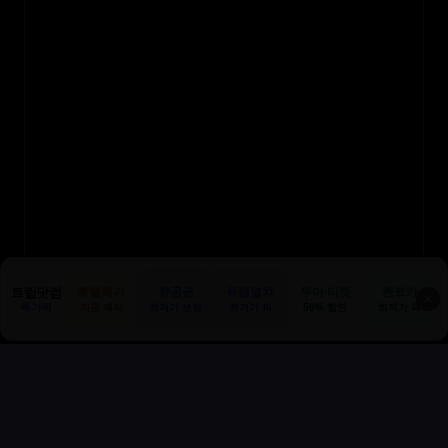
트립닷컴
호텔특가
항공권
유럽열차
투어·티켓
렌트카
✕
특가픽
지금 예약
최저가 보장
최저가 픽
50% 할인
최저가 픽