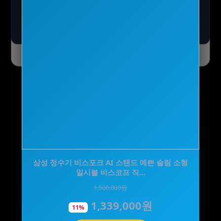
자세히 보기 →
오늘 하루 닫기
닫기
[에너자이저] 에버레디 알카라인 건전지 AA20알
삼성 정수기 비스포크 AI 스탠드 예쁜 슬림 소형
일시불 비스코프 직…
+AAA20알 (총4…
1,500,000원
31,960원
1,339,000원
15,900원
11%
50%