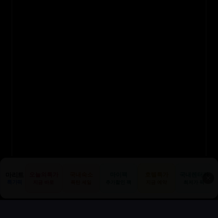
마리트
오늘의특가
국내숙소
마이팩
호텔특가
국내렌터카
✕
특가픽
지금 바로
폭탄 세일
추가할인 팩
지금 예약
최저가 픽