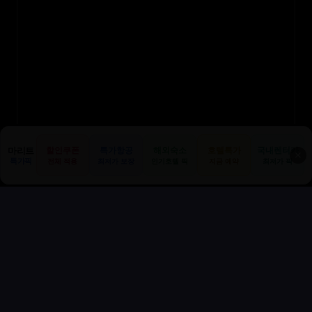
마리트
할인쿠폰
특가항공
해외숙소
호텔특가
국내렌터카
✕
특가픽
전체 적용
최저가 보장
인기호텔 픽
지금 예약
최저가 픽
AI샵 카테고리 바로가기