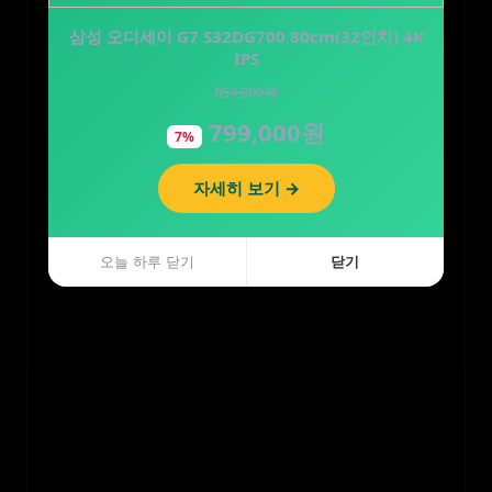
삼성 오디세이 G7 S32DG700 80cm(32인치) 4K
닥터블랭크 저자극 올인원 강아지 샴푸 새끼강아
지 보습 목욕 베이비파우…
IPS
859,000원
16,900원
799,000원
14,900원
7%
12%
자세히 보기 →
자세히 보기 →
오늘 하루 닫기
오늘 하루 닫기
닫기
닫기