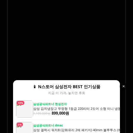
📱 N스토어 삼성전자 BEST 인기상품
×
지금 이 가격, 놓치면 후회
19%
삼성공식파트너 현성전자
삼성 김치냉장고 뚜껑형 1등급 220리터 2도어 소형 미니 냉동 1인 김
899,000원
1,109,000원
5%
삼성공식파트너 dmac
삼성 갤럭시 워치8 (강화유리 2매 패키지) 40mm 블루투스 (히든코드) S