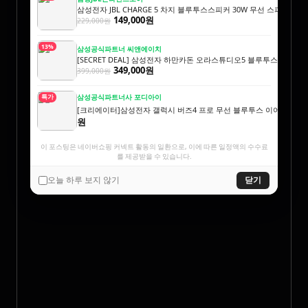
삼성전자 JBL CHARGE 5 차지 블루투스스피커 30W 무선 스피커
149,000원
229,000원
13%
삼성공식파트너 씨앤에이치
[SECRET DEAL] 삼성전자 하만카돈 오라스튜디오5 블루투스스피커
349,000원
399,000원
삼성공식파트너사 포디아이
특가
[크리에이터]삼성전자 갤럭시 버즈4 프로 무선 블루투스 이어폰 ANC S
원
이 포스팅은 네이버쇼핑 커넥트 활동의 일환으로, 이에 따른 일정액의 수수료
를 제공받을 수 있습니다.
오늘 하루 보지 않기
닫기