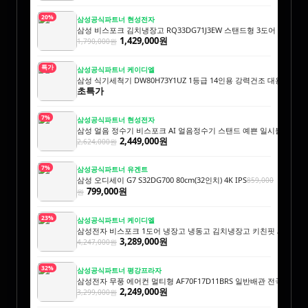
20%
삼성공식파트너 현성전자
삼성 비스포크 김치냉장고 RQ33DG71J3EW 스탠드형 3도어 328L 
1,429,000원
1,790,000원
특가
삼성공식파트너 케이디엘
삼성 식기세척기 DW80H73Y1UZ 1등급 14인용 강력건조 대용량 AI
초특가
7%
삼성공식파트너 현성전자
삼성 얼음 정수기 비스포크 AI 얼음정수기 스탠드 예쁜 일시불 비스코
2,449,000원
2,624,000원
7%
삼성공식파트너 유겐트
삼성 오디세이 G7 S32DG700 80cm(32인치) 4K IPS
859,000
799,000원
원
23%
삼성공식파트너 케이디엘
삼성전자 비스포크 1도어 냉장고 냉동고 김치냉장고 키친핏 세트 1017
3,289,000원
4,247,000원
32%
삼성공식파트너 평강프라자
삼성전자 무풍 에어컨 멀티형 AF70F17D11BRS 일반배관 전국, 기
2,249,000원
3,299,000원