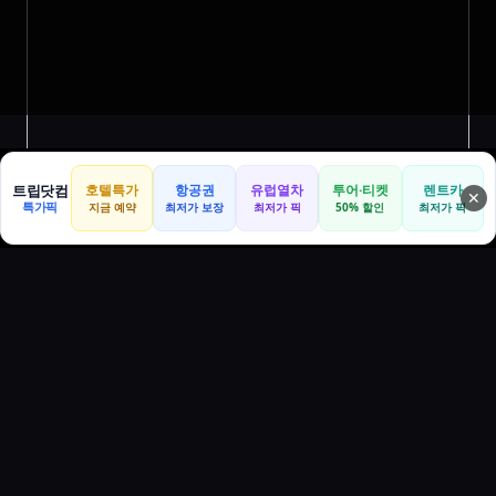
트립닷컴
호텔특가
항공권
유럽열차
투어·티켓
렌트카
✕
특가픽
지금 예약
최저가 보장
최저가 픽
50% 할인
최저가 픽
AI샵 카테고리 바로가기