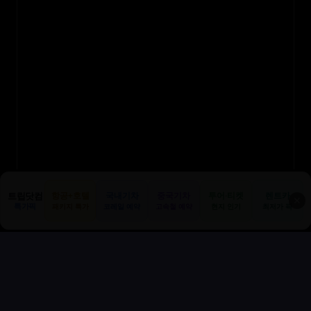
트립닷컴
항공+호텔
국내기차
중국기차
투어·티켓
렌트카
✕
특가픽
패키지 특가
코레일 예약
고속철 예약
현지 인기
최저가 픽