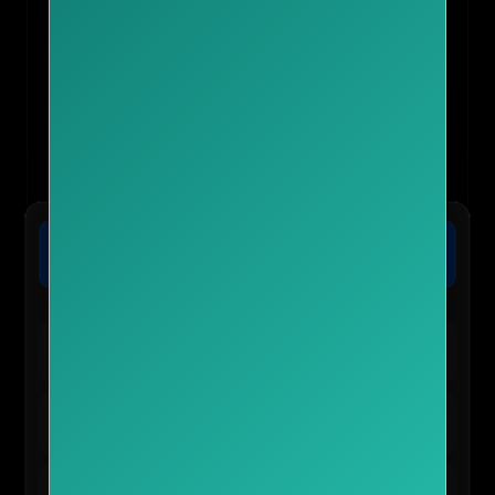
🏨 트립닷컴 :: 전 세계 호텔 최저가 보장
가격확인
오늘 마감 임박! 단독 8% 추가 할인 혜택 적용 가능
🛍️ TEMU 실시간 인기 혜택
테무 :: 30% 할인 + 150,000원 쿠폰
바로가기
신규/재설치 사용자 전용
테무 :: 인기 선물 0원 이벤트
신청하기
앱 사용자 한정 혜택
테무 :: 초특가 특별 세일
구경하기