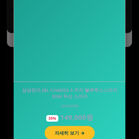
최대 90% 할인 진행 중
테무 :: SAVE BIG 모든 혜택
모두받기
전 사용자 쿠폰 번들
오늘 하루 닫기
닫기
솔리드 전동 충전식 압축분무기 세차폼건 자동 농
삼성전자 JBL CHARGE 5 차지 블루투스스피커
약 무선 충전 2L S…
30W 무선 스피커
229,000원
45,900원
149,000원
29,800원
35%
35%
자세히 보기 →
자세히 보기 →