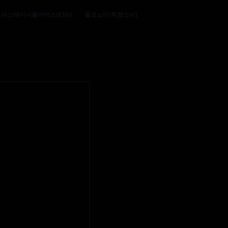
서스테이너블커머스(ESG)
필코노미(취향소비)