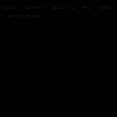
어네트워크
퍼스트파티데이터
크로스보더 D2C
커머스미디어(MCM)
대
옴니채널콘텐츠재활용