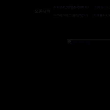
AEO(AI답변형검색최적화)
리테일미디
오존서치
프라이스디코딩(가격전략)
제로클릭시