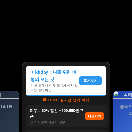
✈️ kkday :: 나를 위한 여
행의 모든 것
특가보기
전 세계 투어·티켓 최저가 예약 및
독점 혜택 확인
🛍️ TEMU 실시간 인기 혜택
1A U5
솔리드
테무 :: 30% 할인 + 150,000원 쿠
건
폰
바로가기
신규/재설치 사용자 전용