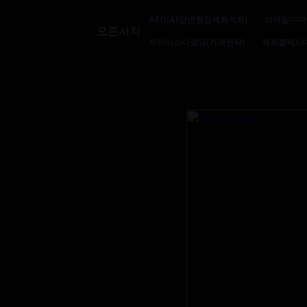
AEO(AI답변형검색최적화)
리테일미디
오존서치
프라이스디코딩(가격전략)
제로클릭시