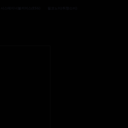
서스테이너블커머스(ESG)
필코노미(취향소비)