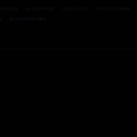
어네트워크
퍼스트파티데이터
크로스보더 D2C
커머스미디어(MCM)
대
옴니채널콘텐츠재활용