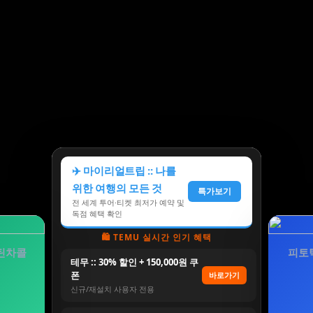
✈️ 마이리얼트립 :: 나를
위한 여행의 모든 것
특가보기
전 세계 투어·티켓 최저가 예약 및
독점 혜택 확인
🛍️ TEMU 실시간 인기 혜택
새틴차콜
피토
테무 :: 30% 할인 + 150,000원 쿠
폰
바로가기
신규/재설치 사용자 전용