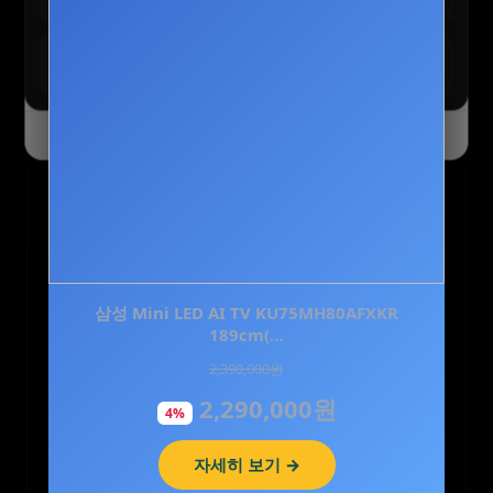
최대 90% 할인 진행 중
테무 :: SAVE BIG 모든 혜택
모두받기
전 사용자 쿠폰 번들
오늘 하루 닫기
닫기
세레비 멜라딥스 식물성 멜라토닌 감태추출물 L
삼성 Mini LED AI TV KU75MH80AFXKR
트립토판 몽모랑시 타트…
189cm(…
2,390,000원
29,000원
2,290,000원
21,800원
4%
25%
자세히 보기 →
자세히 보기 →