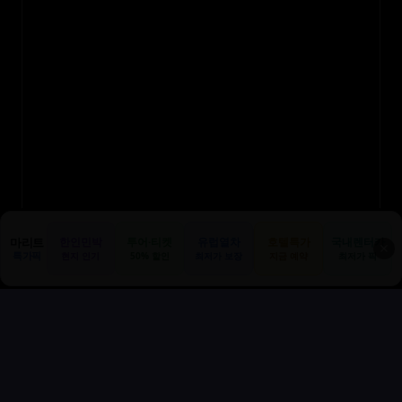
마리트
한인민박
투어·티켓
유럽열차
호텔특가
국내렌터카
✕
특가픽
현지 인기
50% 할인
최저가 보장
지금 예약
최저가 픽