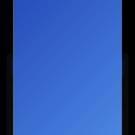
🏨 트립닷컴 :: 전 세계 호텔 최저가 보장
가격확인
오늘 마감 임박! 단독 8% 추가 할인 혜택 적용 가능
🛍️ TEMU 실시간 인기 혜택
테무 :: 30% 할인 + 150,000원 쿠폰
바로가기
신규/재설치 사용자 전용
테무 :: 인기 선물 0원 이벤트
신청하기
앱 사용자 한정 혜택
테무 :: 초특가 특별 세일
구경하기