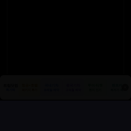
트립닷컴
항공+호텔
국내기차
중국기차
투어·티켓
렌트카
✕
특가픽
패키지 특가
코레일 예약
고속철 예약
현지 인기
최저가 픽