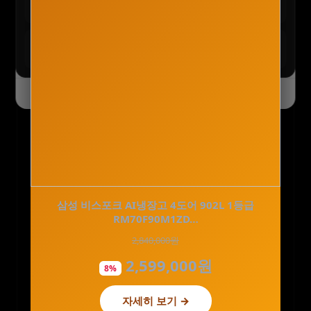
구경하기
최대 90% 할인 진행 중
테무 :: SAVE BIG 모든 혜택
모두받기
전 사용자 쿠폰 번들
오늘 하루 닫기
닫기
[네이버 단독] CJ 멜라메이트 식물성 멜라토닌 함
삼성 비스포크 AI냉장고 4도어 902L 1등급
유 구미젤리 40구…
RM70F90M1ZD…
2,840,000원
130,000원
2,599,000원
80,600원
8%
38%
자세히 보기 →
자세히 보기 →