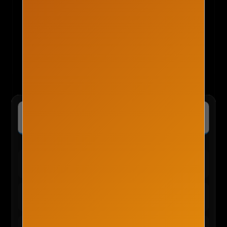
✈️ kkday :: 나를 위한 여행의 모든 것
특가보기
전 세계 투어·티켓 최저가 예약 및 독점 혜택 확인
🛍️ TEMU 실시간 인기 혜택
테무 :: 30% 할인 + 150,000원 쿠폰
바로가기
신규/재설치 사용자 전용
테무 :: 인기 선물 0원 이벤트
신청하기
앱 사용자 한정 혜택
테무 :: 초특가 특별 세일