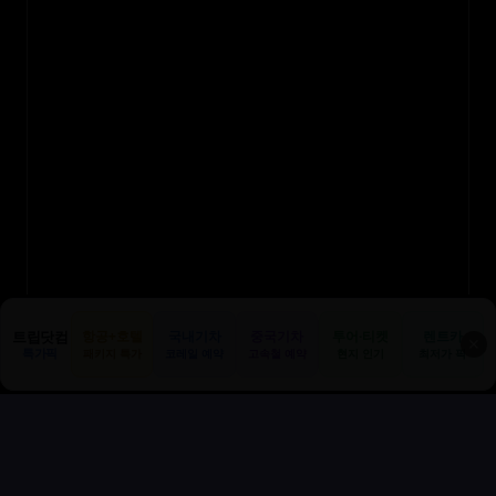
트립닷컴
항공+호텔
국내기차
중국기차
투어·티켓
렌트카
✕
특가픽
패키지 특가
코레일 예약
고속철 예약
현지 인기
최저가 픽