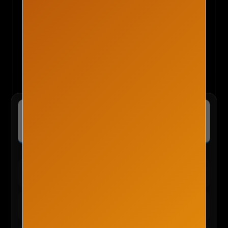
✈️ 마이리얼트립 :: 나를 위한 여행의 모든
특가보기
것
전 세계 투어·티켓 최저가 예약 및 독점 혜택 확인
🛍️ TEMU 실시간 인기 혜택
테무 :: 30% 할인 + 150,000원 쿠폰
바로가기
신규/재설치 사용자 전용
테무 :: 인기 선물 0원 이벤트
신청하기
앱 사용자 한정 혜택