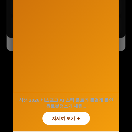
테무 :: 초특가 특별 세일
구경하기
최대 90% 할인 진행 중
테무 :: SAVE BIG 모든 혜택
모두받기
전 사용자 쿠폰 번들
오늘 하루 닫기
닫기
펫어스 그대로닭가슴살 강아지닭가슴살 강아지
대용량간식 100개 2kg
삼성 2026 비스포크 AI 스팀 울트라 물걸레 올인
28,800원
원로봇청소기 새틴…
24,800원
14%
자세히 보기 →
자세히 보기 →