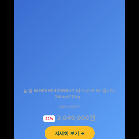
무디타 마그넷 스테인리스 다용도 만능 멀티 채칼
삼성 WH80H2420BBHY 비스포크 AI 원바디
24kg+20kg…
슬라이서 세트
3,898,000원
24,000원
3,049,000원
15,900원
22%
34%
자세히 보기 →
자세히 보기 →