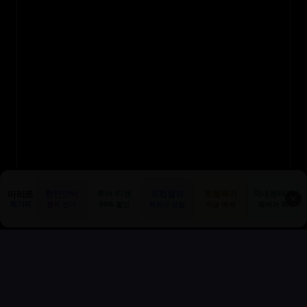
마리트
한인민박
투어·티켓
유럽열차
호텔특가
국내렌터카
✕
특가픽
현지 인기
50% 할인
최저가 보장
지금 예약
최저가 픽