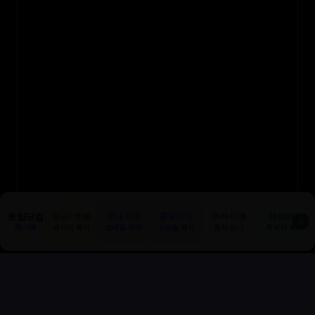
트립닷컴
항공+호텔
국내기차
중국기차
투어·티켓
렌트카
✕
특가픽
패키지 특가
코레일 예약
고속철 예약
현지 인기
최저가 픽