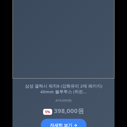
[네이버 단독] CJ 멜라메이트 식물성 멜라토닌 함
삼성 갤럭시 워치8 (강화유리 2매 패키지)
40mm 블루투스 (히든…
유 구미젤리 40구…
130,000원
419,000원
398,000원
80,600원
5%
38%
자세히 보기 →
자세히 보기 →