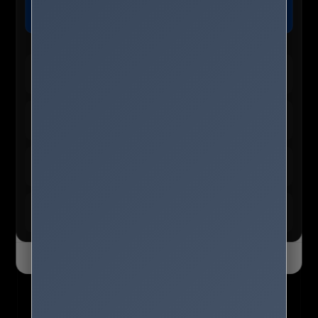
장
가격확인
오늘 마감 임박! 단독 8% 추가 할인 혜택 적용 가능
🛍️ TEMU 실시간 인기 혜택
테무 :: 30% 할인 + 150,000원 쿠폰
바로가기
신규/재설치 사용자 전용
테무 :: 인기 선물 0원 이벤트
신청하기
앱 사용자 한정 혜택
테무 :: 초특가 특별 세일
구경하기
최대 90% 할인 진행 중
테무 :: SAVE BIG 모든 혜택
모두받기
전 사용자 쿠폰 번들
오늘 하루 닫기
닫기