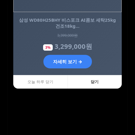
삼성 WD80H25BHY 비스포크 AI콤보 세탁25kg
피토틱스 옐로우 여성 질 유래 유산균 30캡슐, 3
건조18kg…
개
3,399,000원
149,400원
3,299,000원
48,900원
3%
67%
자세히 보기 →
자세히 보기 →
오늘 하루 닫기
오늘 하루 닫기
닫기
닫기