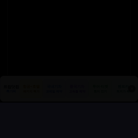
트립닷컴
항공+호텔
국내기차
중국기차
투어·티켓
렌트카
✕
특가픽
패키지 특가
코레일 예약
고속철 예약
현지 인기
최저가 픽