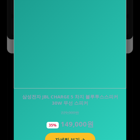
테무 :: 초특가 특별 세일
구경하기
최대 90% 할인 진행 중
CJ 바이오코어 피부면역 유산균 캡슐형 100억 보
장 화사 유산균 3…
테무 :: SAVE BIG 모든 혜택
모두받기
83,700원
전 사용자 쿠폰 번들
41,900원
50%
오늘 하루 닫기
닫기
자세히 보기 →
오늘 하루 닫기
닫기
삼성전자 JBL CHARGE 5 차지 블루투스스피커
30W 무선 스피커
229,000원
149,000원
35%
자세히 보기 →