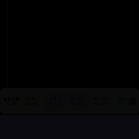
트립닷컴
호텔특가
항공권
유럽열차
투어·티켓
렌트카
✕
특가픽
지금 예약
최저가 보장
최저가 픽
50% 할인
최저가 픽