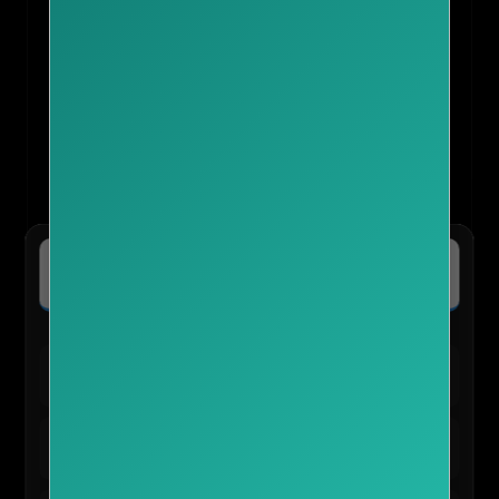
✈️ kkday :: 나를 위한 여행의 모든 것
특가보기
전 세계 투어·티켓 최저가 예약 및 독점 혜택 확인
🛍️ TEMU 실시간 인기 혜택
테무 :: 30% 할인 + 150,000원 쿠폰
바로가기
신규/재설치 사용자 전용
테무 :: 인기 선물 0원 이벤트
신청하기
앱 사용자 한정 혜택