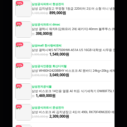
19%
삼성공식파트너 현성전자
삼성 김치냉장고 뚜껑형 1등급 220리터 2도어 소형 미니 냉동 1인 김
899,000원
1,109,000원
5%
삼성공식파트너 dmac
삼성 갤럭시 워치8 (강화유리 2매 패키지) 40mm 블루투스 (히든코드) S
398,000원
원
23%
삼성mall 한사랑씨앤씨
삼성 갤럭시북5 NT750XHW-A51A U5 16GB 대학생 사무용 인강용
1,549,000원
1,999,000원
22%
삼성공식인증점 회산디지털
삼성 WH80H2420BBHY 비스포크 AI 원바디 24kg+20kg 세제자동투
3,049,000원
3,898,000원
8%
삼성전자공식몰
삼성 비스포크 14인용 열풍 AI 히든 식기세척기 DW80F75L1U01
1,59
1,469,000원
원
9%
삼성공식파트너 문성전자
삼성 비스포크 AI 김치냉장고 4도어 490L RK70F49M2DD 에센셜
2,309,000원
2,550,000원