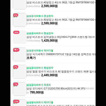
삼성 비스포크 AI냉장고 4도어 902L 1등급 RM70F90M1GD 에센
2,599,000원
2,840,000원
8%
삼성공식파트너 문성전자
삼성 비스포크 AI냉장고 4도어 902L 1등급 RM70F90M1DD 에센
2,599,000원
2,840,000원
20%
삼성공식파트너 현성전자
삼성 비스포크 김치냉장고 RQ33DG71J3EW 스탠드형 3도어 328L 
1,429,000원
1,790,000원
특가
삼성공식파트너 케이디엘
삼성 식기세척기 DW80H73Y1UZ 1등급 14인용 강력건조 대용량 AI
초특가
7%
삼성공식파트너 현성전자
삼성 얼음 정수기 비스포크 AI 얼음정수기 스탠드 예쁜 일시불 비스코
2,449,000원
2,624,000원
7%
삼성공식파트너 유겐트
삼성 오디세이 G7 S32DG700 80cm(32인치) 4K IPS
859,000
799,000원
원
23%
삼성공식파트너 케이디엘
삼성전자 비스포크 1도어 냉장고 냉동고 김치냉장고 키친핏 세트 1017