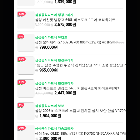
1,339,000원
1,500,000원
13%
삼성공식파트너 평강프라자
삼성 키친핏 냉장고 640L 비스포크 4도어 코타화이트
2,675,000원
3,090,000원
7%
삼성공식파트너 유겐트
삼성 오디세이 G7 S32DG700 80cm(32인치) 4K IPS
859,000
799,000원
원
18%
삼성공식파트너 평강프라자
1등급 삼성 뚜껑형 뚜껑식 김치냉장고 221L 소형 술냉장고 2도어 세레네
965,000원
원
21%
삼성공식파트너 평강프라자
삼성 비스포크 냉장고 640L 키친핏 4도어 화이트+베이지
2,447,000원
3,090,000원
1%
삼성공식파트너 보보
삼성 2026 비스포크AI 스팀 새틴차콜 설치 보안 안심 VR70F00AGH
1,
1,504,000원
원
20%
삼성공식파트너 다솜프라자
삼성 Neo QLED 189cm(75인치) KQ75QNH70AFXKR AI TV
2,990,000
2,390,000원
원