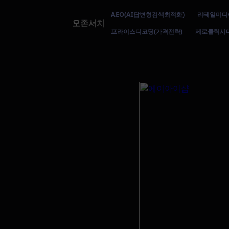
AEO(AI답변형검색최적화)
리테일미디
오존서치
프라이스디코딩(가격전략)
제로클릭시