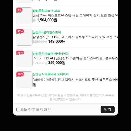
1%
삼성공식파트너 보보
삼성 2026 비스포크AI 스팀 새틴 그레이지 설치 보안 안심 VR70F00A
1,504,000원
원
35%
삼성JBL온라인스토어
삼성전자 JBL CHARGE 5 차지 블루투스스피커 30W 무선 스피커
149,000원
229,000원
13%
삼성공식파트너 씨앤에이치
[SECRET DEAL] 삼성전자 하만카돈 오라스튜디오5 블루투스스피커
349,000원
399,000원
삼성공식파트너사 포디아이
특가
[크리에이터]삼성전자 갤럭시 버즈4 프로 무선 블루투스 이어폰 ANC S
원
이 포스팅은 네이버쇼핑 커넥트 활동의 일환으로, 이에 따른 일정액의 수수료
를 제공받을 수 있습니다.
오늘 하루 보지 않기
닫기