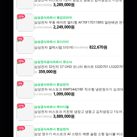
3,289,000원
4,247,000원
32%
삼성공식파트너 평강프라자
삼성전자 무풍 에어컨 멀티형 AF70F17D11BRS 일반배관 전국, 기
2,249,000원
3,299,000원
5%
삼성공식파트너 포디아이
822,670원
삼성전자 갤럭시탭 S10 FE
863,800원
20%
삼성전자공식파트너 큐소닉
삼성전자 32인치 S7 UHD 모니터 화이트 S32D701 LS32D701EAKXKR
359,000원
원
8%
삼성공식파트너 현성전자
삼성전자 비스포크 RWP54421BF 직수형 냉온정수기 싱크대 빌트인
1,099,000원
1,190,000원
21%
삼성공식파트너 케이디엘
삼성전자 비스포크 키친핏 냉장고 냉동고 김치냉장고 1도어 세트 오
3,889,000원
4,947,000원
11%
삼성공식파트너 현성전자
삼성 정수기 비스포크 AI 스탠드 예쁜 슬림 소형 일시불 비스코프 직