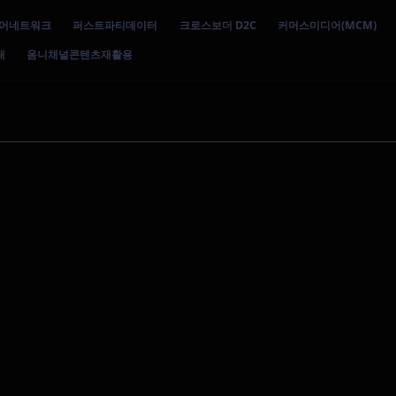
어네트워크
퍼스트파티데이터
크로스보더 D2C
커머스미디어(MCM)
대
옴니채널콘텐츠재활용