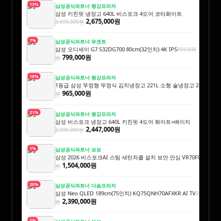
13%
삼성공식파트너 평강프라자
삼성 키친핏 냉장고 640L 비스포크 4도어 코타화이트
2,675,000원
3,090,000원
7%
삼성공식파트너 유겐트
삼성 오디세이 G7 S32DG700 80cm(32인치) 4K IPS
859,000
799,000원
원
18%
삼성공식파트너 평강프라자
1등급 삼성 뚜껑형 뚜껑식 김치냉장고 221L 소형 술냉장고 2도어 세레네
965,000원
원
21%
삼성공식파트너 평강프라자
삼성 비스포크 냉장고 640L 키친핏 4도어 화이트+베이지
2,447,000원
3,090,000원
1%
삼성공식파트너 보보
삼성 2026 비스포크AI 스팀 새틴차콜 설치 보안 안심 VR70F00AGH
1,
1,504,000원
원
20%
삼성공식파트너 다솜프라자
삼성 Neo QLED 189cm(75인치) KQ75QNH70AFXKR AI TV
2,990,000
2,390,000원
원
1%