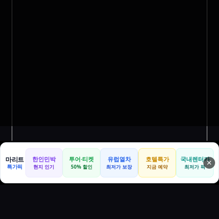
마리트
한인민박
투어·티켓
유럽열차
호텔특가
국내렌터카
✕
특가픽
현지 인기
50% 할인
최저가 보장
지금 예약
최저가 픽