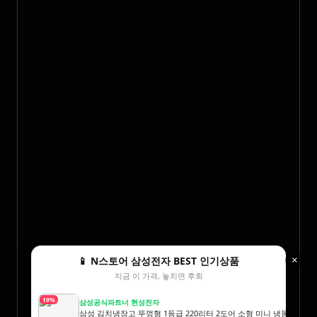
📱 N스토어 삼성전자 BEST 인기상품
×
지금 이 가격, 놓치면 후회
19%
삼성공식파트너 현성전자
삼성 김치냉장고 뚜껑형 1등급 220리터 2도어 소형 미니 냉동 1인 김