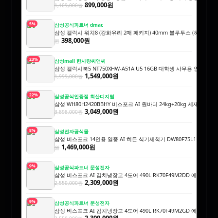
899,000원
1,109,000원
5%
삼성공식파트너 dmac
삼성 갤럭시 워치8 (강화유리 2매 패키지) 40mm 블루투스 (히든코드) S
398,000원
원
23%
삼성mall 한사랑씨앤씨
삼성 갤럭시북5 NT750XHW-A51A U5 16GB 대학생 사무용 인강용
1,549,000원
1,999,000원
22%
삼성공식인증점 회산디지털
삼성 WH80H2420BBHY 비스포크 AI 원바디 24kg+20kg 세제자동투
3,049,000원
3,898,000원
8%
삼성전자공식몰
삼성 비스포크 14인용 열풍 AI 히든 식기세척기 DW80F75L1U01
1,59
1,469,000원
원
9%
삼성공식파트너 문성전자
삼성 비스포크 AI 김치냉장고 4도어 490L RK70F49M2DD 에센셜
2,309,000원
2,550,000원
9%
삼성공식파트너 문성전자
삼성 비스포크 AI 김치냉장고 4도어 490L RK70F49M2GD 에센셜
2,309,000원