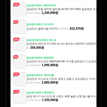
32%
삼성공식파트너 평강프라자
삼성전자 무풍 에어컨 멀티형 AF70F17D11BRS 일반배관 전국, 기
2,249,000원
3,299,000원
5%
삼성공식파트너 포디아이
822,670원
삼성전자 갤럭시탭 S10 FE
863,800원
20%
삼성전자공식파트너 큐소닉
삼성전자 32인치 S7 UHD 모니터 화이트 S32D701 LS32D701EAKXKR
359,000원
원
8%
삼성공식파트너 현성전자
삼성전자 비스포크 RWP54421BF 직수형 냉온정수기 싱크대 빌트인
1,099,000원
1,190,000원
21%
삼성공식파트너 케이디엘
삼성전자 비스포크 키친핏 냉장고 냉동고 김치냉장고 1도어 세트 오
3,889,000원
4,947,000원
11%
삼성공식파트너 현성전자
삼성 정수기 비스포크 AI 스탠드 예쁜 슬림 소형 일시불 비스코프 직
1,339,000원
1,500,000원