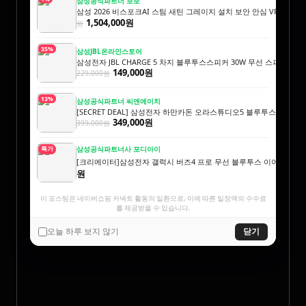
삼성공식파트너 보보
삼성 2026 비스포크AI 스팀 새틴 그레이지 설치 보안 안심 VR70F00A
1,504,000원
원
35%
삼성JBL온라인스토어
삼성전자 JBL CHARGE 5 차지 블루투스스피커 30W 무선 스피커
149,000원
229,000원
13%
삼성공식파트너 씨앤에이치
[SECRET DEAL] 삼성전자 하만카돈 오라스튜디오5 블루투스스피커
349,000원
399,000원
삼성공식파트너사 포디아이
특가
[크리에이터]삼성전자 갤럭시 버즈4 프로 무선 블루투스 이어폰 ANC S
원
이 포스팅은 네이버쇼핑 커넥트 활동의 일환으로, 이에 따른 일정액의 수수료
를 제공받을 수 있습니다.
오늘 하루 보지 않기
닫기