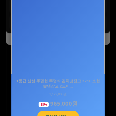
테무 :: 초특가 특별 세일
구경하기
최대 90% 할인 진행 중
테무 :: SAVE BIG 모든 혜택
모두받기
전 사용자 쿠폰 번들
오늘 하루 닫기
닫기
1등급 삼성 뚜껑형 뚜껑식 김치냉장고 221L 소형
CJ 바이오코어 피부면역 유산균 캡슐형 100억 보
장 화사 유산균 3…
술냉장고 2도어…
1,179,000원
83,700원
965,000원
41,900원
18%
50%