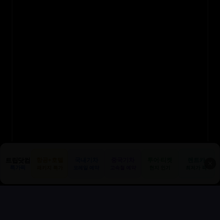
트립닷컴
항공+호텔
국내기차
중국기차
투어·티켓
렌트카
✕
특가픽
패키지 특가
코레일 예약
고속철 예약
현지 인기
최저가 픽