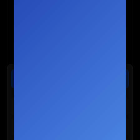
🏨 트립닷컴 :: 전 세계 호텔 최저가 보장
가격확인
오늘 마감 임박! 단독 8% 추가 할인 혜택 적용 가능
🛍️ TEMU 실시간 인기 혜택
테무 :: 30% 할인 + 150,000원 쿠폰
바로가기
신규/재설치 사용자 전용
테무 :: 인기 선물 0원 이벤트
신청하기
앱 사용자 한정 혜택