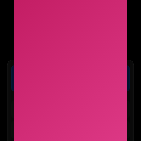
🏨 익스피디아 :: 전 세계 호텔 최저가 보
장
가격확인
오늘 마감 임박! 단독 8% 추가 할인 혜택 적용 가능
🛍️ TEMU 실시간 인기 혜택
테무 :: 30% 할인 + 150,000원 쿠폰
바로가기
신규/재설치 사용자 전용
테무 :: 인기 선물 0원 이벤트
신청하기
앱 사용자 한정 혜택