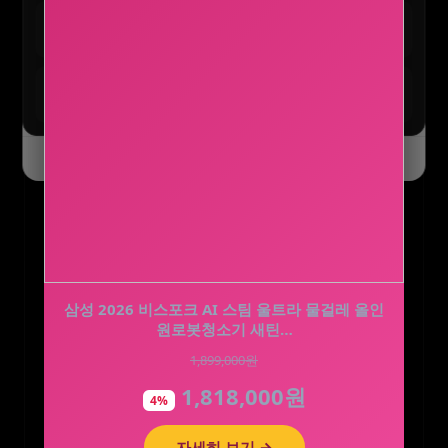
테무 :: 초특가 특별 세일
구경하기
최대 90% 할인 진행 중
테무 :: SAVE BIG 모든 혜택
모두받기
전 사용자 쿠폰 번들
오늘 하루 닫기
닫기
삼성 2026 비스포크 AI 스팀 울트라 물걸레 올인
[썸머 기획전] 루테인 지아잔틴 아스타잔틴 서목
태 추출물 식물성캡슐…
원로봇청소기 새틴…
1,899,000원
200,000원
1,818,000원
87,000원
4%
56%
자세히 보기 →
자세히 보기 →