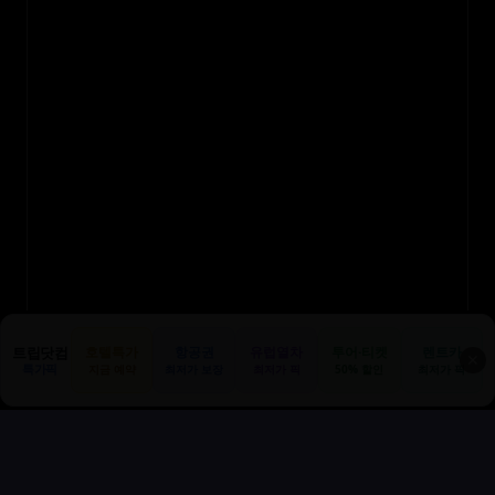
트립닷컴
호텔특가
항공권
유럽열차
투어·티켓
렌트카
✕
특가픽
지금 예약
최저가 보장
최저가 픽
50% 할인
최저가 픽