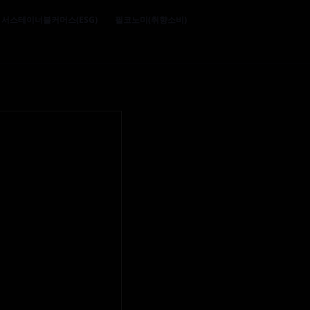
서스테이너블커머스(ESG)
필코노미(취향소비)