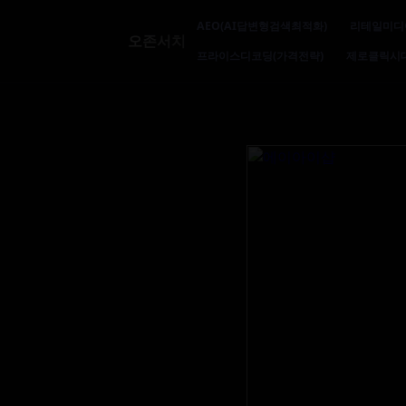
AEO(AI답변형검색최적화)
리테일미디
오존서치
프라이스디코딩(가격전략)
제로클릭시