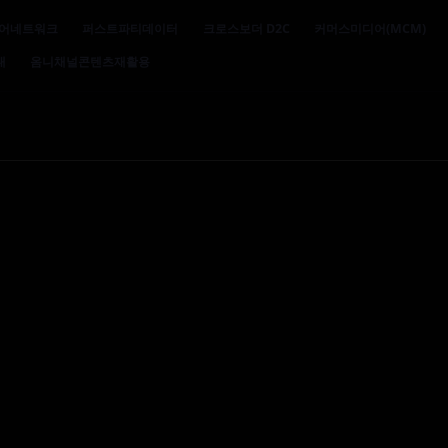
어네트워크
퍼스트파티데이터
크로스보더 D2C
커머스미디어(MCM)
대
옴니채널콘텐츠재활용