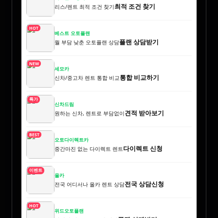
최적 조건 찾기
리스/렌트 최적 조건 찾기
HOT
베스트 오토플랜
플랜 상담받기
월 부담 낮춘 오토플랜 상담
NEW
세모카
통합 비교하기
신차/중고차 렌트 통합 비교
특가
신차드림
견적 받아보기
원하는 신차, 렌트로 부담없이
BEST
오토다이렉트카
다이렉트 신청
중간마진 없는 다이렉트 렌트
이벤트
올카
전국 상담신청
전국 어디서나 올카 렌트 상담
HOT
위드오토플랜