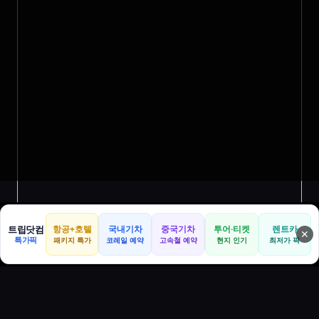
트립닷컴
항공+호텔
국내기차
중국기차
투어·티켓
렌트카
✕
특가픽
패키지 특가
코레일 예약
고속철 예약
현지 인기
최저가 픽