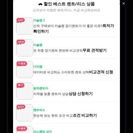
🚗 할인 베스트 렌트/리스 상품
×
신차보다 저렴한 렌트/리스, 지금 비교해보세요
카슐랭 2
HOT
최저가
신차 구매보다 카슐랭 장기렌트가 더 좋은 이유!!
확인하기
NEW
카슐랭
무료 견적받기
전 차종 장기렌트 한번에 비교견적
이벤트
다타랩
비교견적 신청
데이터로 비교하는 스마트한 렌트 선택
특가
동하렌트카
상담 신청하기
지역별 맞춤 렌트카 상담
BEST
렌트박스
조건 비교하기
한눈에 보는 렌트 조건 비교
이벤트
리스렌트 성지