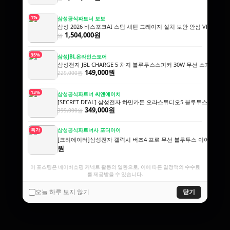
1%
삼성공식파트너 보보
삼성 2026 비스포크AI 스팀 새틴 그레이지 설치 보안 안심 VR70F00A
1,504,000원
원
35%
삼성JBL온라인스토어
삼성전자 JBL CHARGE 5 차지 블루투스스피커 30W 무선 스피커
149,000원
229,000원
13%
삼성공식파트너 씨앤에이치
[SECRET DEAL] 삼성전자 하만카돈 오라스튜디오5 블루투스스피커
349,000원
399,000원
삼성공식파트너사 포디아이
특가
[크리에이터]삼성전자 갤럭시 버즈4 프로 무선 블루투스 이어폰 ANC S
원
이 포스팅은 네이버쇼핑 커넥트 활동의 일환으로, 이에 따른 일정액의 수수료
를 제공받을 수 있습니다.
오늘 하루 보지 않기
닫기