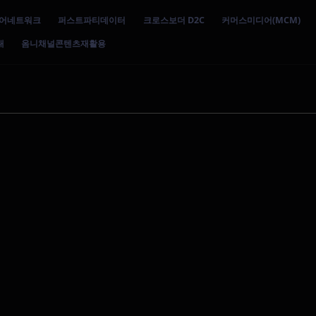
어네트워크
퍼스트파티데이터
크로스보더 D2C
커머스미디어(MCM)
대
옴니채널콘텐츠재활용