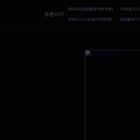
AEO(AI답변형검색최적화)
리테일미디
오존서치
프라이스디코딩(가격전략)
제로클릭시