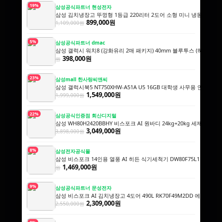
19%
삼성공식파트너 현성전자
삼성 김치냉장고 뚜껑형 1등급 220리터 2도어 소형 미니 냉동 1인 김
899,000원
1,109,000원
5%
삼성공식파트너 dmac
삼성 갤럭시 워치8 (강화유리 2매 패키지) 40mm 블루투스 (히든코드) S
398,000원
원
23%
삼성mall 한사랑씨앤씨
삼성 갤럭시북5 NT750XHW-A51A U5 16GB 대학생 사무용 인강용
1,549,000원
1,999,000원
22%
삼성공식인증점 회산디지털
삼성 WH80H2420BBHY 비스포크 AI 원바디 24kg+20kg 세제자동투
3,049,000원
3,898,000원
8%
삼성전자공식몰
삼성 비스포크 14인용 열풍 AI 히든 식기세척기 DW80F75L1U01
1,59
1,469,000원
원
9%
삼성공식파트너 문성전자
삼성 비스포크 AI 김치냉장고 4도어 490L RK70F49M2DD 에센셜
2,309,000원
2,550,000원