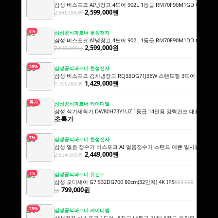
삼성 비스포크 AI냉장고 4도어 902L 1등급 RM70F90M1GD 에센
2,599,000원
2,840,000원
8%
삼성공식파트너 문성전자
삼성 비스포크 AI냉장고 4도어 902L 1등급 RM70F90M1DD 에센
2,599,000원
2,840,000원
20%
삼성공식파트너 현성전자
삼성 비스포크 김치냉장고 RQ33DG71J3EW 스탠드형 3도어 328L 
1,429,000원
1,790,000원
특가
삼성공식파트너 케이디엘
삼성 식기세척기 DW80H73Y1UZ 1등급 14인용 강력건조 대용량 AI
초특가
7%
삼성공식파트너 현성전자
삼성 얼음 정수기 비스포크 AI 얼음정수기 스탠드 예쁜 일시불 비스코
2,449,000원
2,624,000원
7%
삼성공식파트너 유겐트
삼성 오디세이 G7 S32DG700 80cm(32인치) 4K IPS
859,000
799,000원
원
23%
삼성공식파트너 케이디엘
삼성전자 비스포크 1도어 냉장고 냉동고 김치냉장고 키친핏 세트 1017