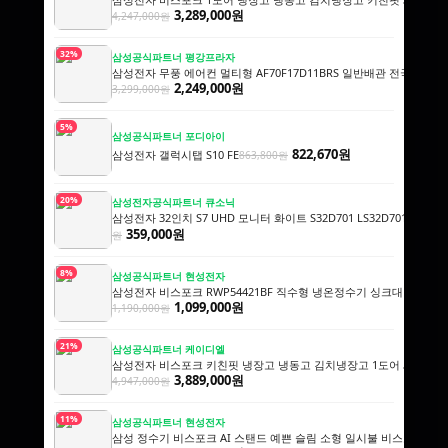
3,289,000원
4,247,000원
32%
삼성공식파트너 평강프라자
삼성전자 무풍 에어컨 멀티형 AF70F17D11BRS 일반배관 전국, 기
2,249,000원
3,299,000원
5%
삼성공식파트너 포디아이
822,670원
삼성전자 갤럭시탭 S10 FE
863,800원
20%
삼성전자공식파트너 큐소닉
삼성전자 32인치 S7 UHD 모니터 화이트 S32D701 LS32D701EAKXKR
359,000원
원
8%
삼성공식파트너 현성전자
삼성전자 비스포크 RWP54421BF 직수형 냉온정수기 싱크대 빌트인
1,099,000원
1,190,000원
21%
삼성공식파트너 케이디엘
삼성전자 비스포크 키친핏 냉장고 냉동고 김치냉장고 1도어 세트 오
3,889,000원
4,947,000원
11%
삼성공식파트너 현성전자
삼성 정수기 비스포크 AI 스탠드 예쁜 슬림 소형 일시불 비스코프 직