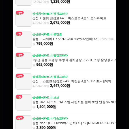
1,339,000원
1,500,000원
13%
삼성공식파트너 평강프라자
삼성 키친핏 냉장고 640L 비스포크 4도어 코타화이트
2,675,000원
3,090,000원
7%
삼성공식파트너 유겐트
삼성 오디세이 G7 S32DG700 80cm(32인치) 4K IPS
859,000
799,000원
원
18%
삼성공식파트너 평강프라자
1등급 삼성 뚜껑형 뚜껑식 김치냉장고 221L 소형 술냉장고 2도어 세레네
965,000원
원
21%
삼성공식파트너 평강프라자
삼성 비스포크 냉장고 640L 키친핏 4도어 화이트+베이지
2,447,000원
3,090,000원
1%
삼성공식파트너 보보
삼성 2026 비스포크AI 스팀 새틴차콜 설치 보안 안심 VR70F00AGH
1,
1,504,000원
원
20%
삼성공식파트너 다솜프라자
삼성 Neo QLED 189cm(75인치) KQ75QNH70AFXKR AI TV
2,990,000
2,390,000원
원